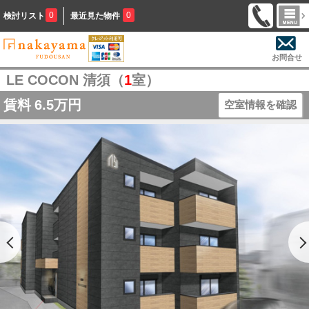
0
0
検討リスト
最近見た物件
お問合せ
LE COCON 清須（
1
室）
賃料
6.5万円
空室情報を確認