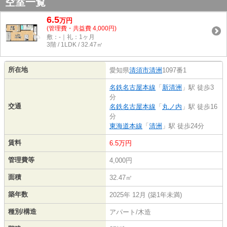
空室一覧
6.5
万
円
(管理費・共益費 4,000円)
敷：-｜礼：1ヶ月
3階 / 1LDK / 32.47㎡
所在地
愛知県
清須市
清洲
1097番1
名鉄名古屋本線
「
新清洲
」駅 徒歩3
分
交通
名鉄名古屋本線
「
丸ノ内
」駅 徒歩16
分
東海道本線
「
清洲
」駅 徒歩24分
賃料
6.5万円
管理費等
4,000円
面積
32.47㎡
築年数
2025年 12月 (築1年未満)
種別/構造
アパート/木造