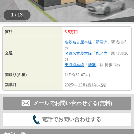
1 / 13
賃料
6.5万円
名鉄名古屋本線
「
新清洲
」駅 徒歩3
分
交通
名鉄名古屋本線
「
丸ノ内
」駅 徒歩16
分
東海道本線
「
清洲
」駅 徒歩24分
間取り(面積)
1LDK(32.47㎡)
築年月
2025年 12月(築1年未満)
メールでお問い合わせする(無料)
電話でお問い合わせする