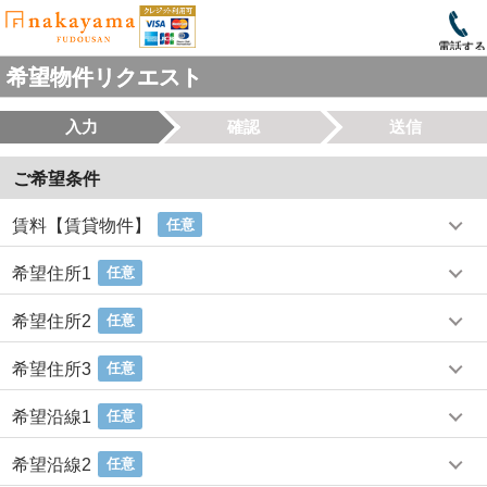
電話する
希望物件リクエスト
入力
確認
送信
ご希望条件
賃料【賃貸物件】
任意
希望住所1
任意
希望住所2
任意
希望住所3
任意
希望沿線1
任意
希望沿線2
任意