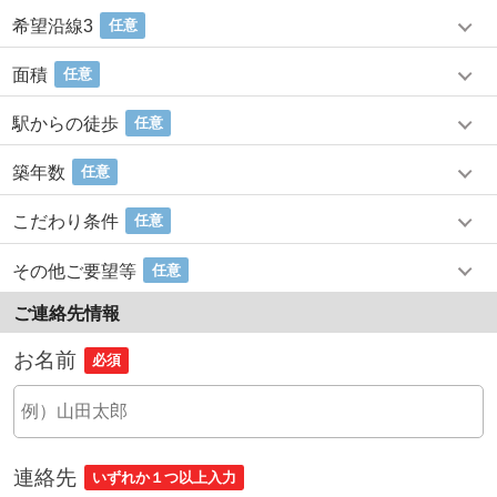
希望沿線3
任意
面積
任意
駅からの徒歩
任意
築年数
任意
こだわり条件
任意
その他ご要望等
任意
ご連絡先情報
お名前
必須
連絡先
いずれか１つ以上入力