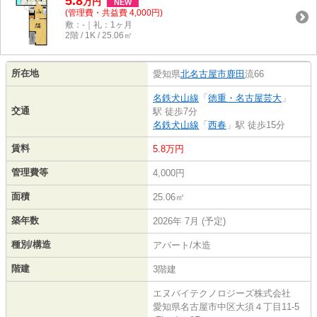
5.8
万
円
NEW
(管理費・共益費 4,000円)
敷：-｜礼：1ヶ月
2階 / 1K / 25.06㎡
所在地
愛知県
北名古屋市
鹿田
流66
名鉄犬山線
「
徳重・名古屋芸大
」
交通
駅 徒歩7分
名鉄犬山線
「
西春
」駅 徒歩15分
賃料
5.8万円
管理費等
4,000円
面積
25.06㎡
築年数
2026年 7月 (予定)
種別/構造
アパート/木造
階建
3階建
エヌバイテクノロジーズ株式会社
愛知県名古屋市中区大須４丁目11-5