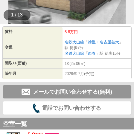
1 / 13
賃料
5.8万円
名鉄犬山線
「
徳重・名古屋芸大
」
交通
駅 徒歩7分
名鉄犬山線
「
西春
」駅 徒歩15分
間取り(面積)
1K(25.06㎡)
築年月
2026年 7月(予定)
メールでお問い合わせする(無料)
電話でお問い合わせする
空室一覧