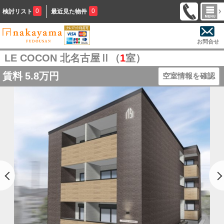
0
0
検討リスト
最近見た物件
お問合せ
LE COCON 北名古屋Ⅱ（
1
室）
賃料
5.8万円
空室情報を確認