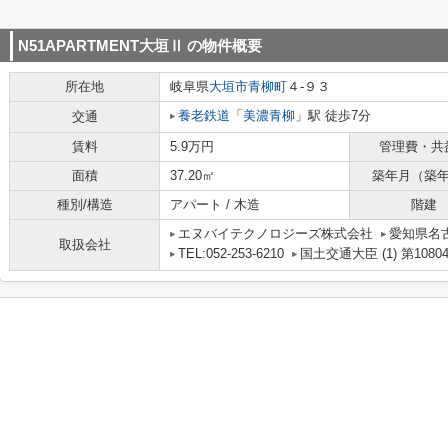
N51APARTMENT大垣Ⅱ
の物件概要
所在地
岐阜県
大垣市
青柳町
４-９３
養老鉄道
「
美濃青柳
」駅 徒歩7分
交通
賃料
5.9万円
管理費・共
面積
37.20㎡
築年月（築
種別/構造
アパート / 木造
階建
エヌバイテクノロジーズ株式会社
愛知県名古
取扱会社
TEL:052-253-6210
国土交通大臣 (1) 第1080