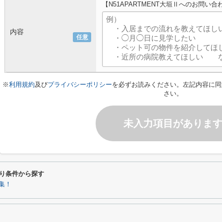
【N51APARTMENT大垣Ⅱへのお問い合
内容
任意
※
利用規約
及び
プライバシーポリシー
を必ずお読みください。左記内容に同
さい。
未入力項目がありま
わり条件から探す
集！