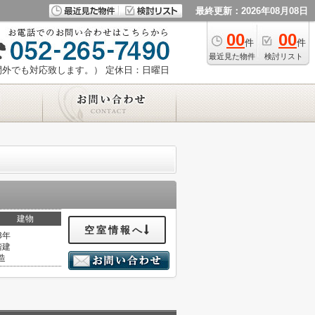
最終更新：2026年08月08日
00
00
件
件
最近見た物件
検討リスト
時間外でも対応致します。）
定休日：日曜日
建物
空室情報へ
3年
階建
造