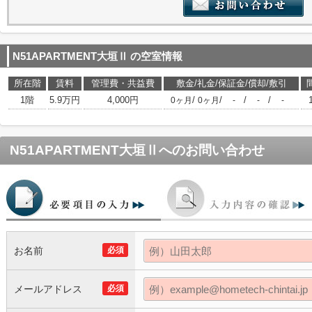
N51APARTMENT大垣Ⅱ
の空室情報
所在階
賃料
管理費・共益費
敷金/礼金/保証金/償却/敷引
1階
5.9万円
4,000円
/
/
/
/
0ヶ月
0ヶ月
-
-
-
N51APARTMENT大垣Ⅱ
へのお問い合わせ
お名前
必須
メールアドレス
必須