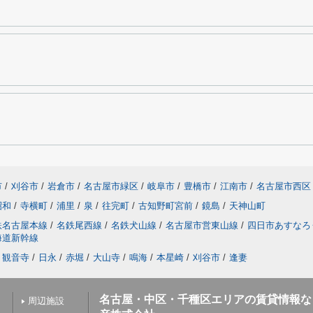
市
/
刈谷市
/
岩倉市
/
名古屋市緑区
/
岐阜市
/
豊橋市
/
江南市
/
名古屋市西区
昭和
/
寺横町
/
浦里
/
泉
/
往完町
/
古知野町宮前
/
鏡島
/
天神山町
鉄名古屋本線
/
名鉄尾西線
/
名鉄犬山線
/
名古屋市営東山線
/
四日市あすなろ
海道新幹線
観音寺
/
日永
/
赤堀
/
大山寺
/
鳴海
/
本星崎
/
刈谷市
/
逢妻
名古屋・中区・千種区エリアの賃貸情報な
周辺施設