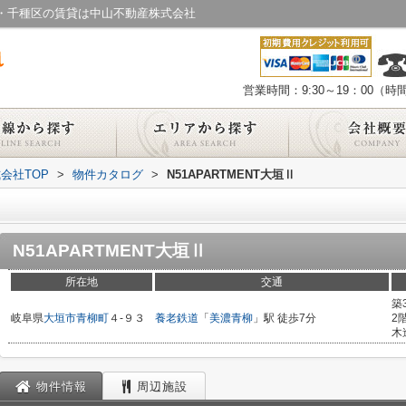
中区・千種区の賃貸は中山不動産株式会社
営業時間：9:30～19：00（
会社TOP
>
物件カタログ
>
N51APARTMENT大垣Ⅱ
N51APARTMENT大垣Ⅱ
所在地
交通
築
岐阜県
大垣市
青柳町
４-９３
養老鉄道
「
美濃青柳
」駅 徒歩7分
2
木
物件情報
周辺施設