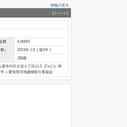
情報の見方
【アパート】
益費
4,000円
年数）
2023年 1月 ( 築3年 )
2階建
屋市中区大須４丁目11-5 Z’sビル 9F
4号
愛知県宅地建物取引業協会