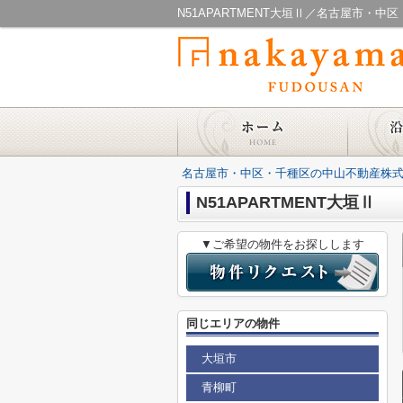
N51APARTMENT大垣Ⅱ／名古屋市・
名古屋市・中区・千種区の中山不動産株式
N51APARTMENT大垣Ⅱ
▼ご希望の物件をお探しします
同じエリアの物件
大垣市
青柳町