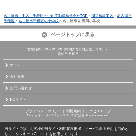
名古屋市・中区・千種区の中山不動産株式会社TOP
>
周辺施設案内
>
名古屋市
千種区
>
名古屋市千種区の小学校
>
名古屋市立 春岡小学校
ページトップに戻る
営業時間:9:30～19：00（時間外でも対応致します。）
定休日:日曜日
ホーム
会社概要
お問い合わせ
PCサイト
プライバシーポリシー
利用規約
｜アクセスマップ
｜
Copyright(c) エヌバイテクノロジーズ株式会社 All rights reserved.
当サイトでは、お客様の当サイト利用状況把握、サービス向上検討を目的と
して、クッキー（Cookie）を使用しています。