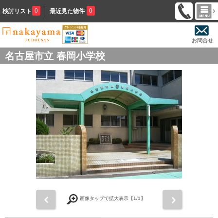
0
0
検討リスト
最近見た物件
お問合せ
名古屋市立 春岡小学校
前
次
画像タップで拡大表示【
1
/1】