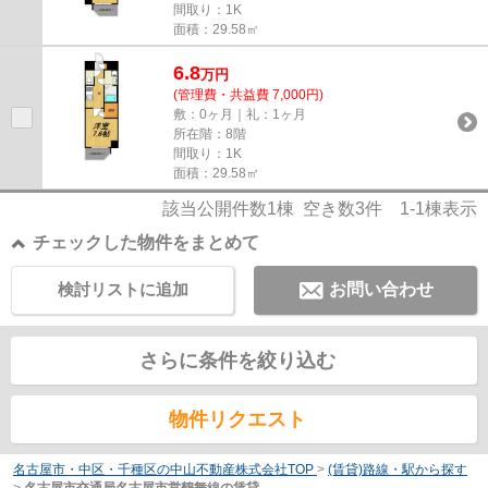
間取り：1K
面積：29.58㎡
6.8
万
円
(管理費・共益費 7,000円)
敷：0ヶ月｜礼：1ヶ月
所在階：8階
間取り：1K
面積：29.58㎡
該当公開件数
1
棟 空き数
3
件
1-1
棟表示
チェックした物件をまとめて
検討リストに追加
お問い合わせ
さらに条件を絞り込む
物件リクエスト
名古屋市・中区・千種区の中山不動産株式会社TOP
>
(賃貸)路線・駅から探す
>
名古屋市交通局名古屋市営鶴舞線の賃貸