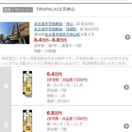
TIRAPALACE天神山
賃貸｜マンション
名古屋市営鶴舞線
「
浄心
」駅 徒歩5分
名古屋市営鶴舞線
「
浅間町
」駅 徒歩16分
愛知県
名古屋市西区
天神山町
８番３号
6.4
6.8
万円～
万円
築年数：築2年 ｜募集中：
3室
階数：10階建
身支度のしやすい洗面化粧台付きの物件です。不在時や家にいながら応対できな
いときでも宅配ボックスに荷物が届けられるので、配達時間を気にせずに生活を
送ることができます。セキュ...
6.4
万
円
(管理費・共益費 7,000円)
敷：0ヶ月｜礼：1ヶ月
所在階：7階
間取り：1K
面積：29.58㎡
6.8
万
円
(管理費・共益費 7,000円)
敷：0ヶ月｜礼：1ヶ月
所在階：7階