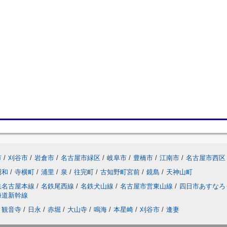
市
/
刈谷市
/
岩倉市
/
名古屋市緑区
/
岐阜市
/
豊橋市
/
江南市
/
名古屋市西区
昭和
/
寺横町
/
浦里
/
泉
/
往完町
/
古知野町宮前
/
鏡島
/
天神山町
鉄名古屋本線
/
名鉄尾西線
/
名鉄犬山線
/
名古屋市営東山線
/
四日市あすなろ
海道新幹線
観音寺
/
日永
/
赤堀
/
大山寺
/
鳴海
/
本星崎
/
刈谷市
/
逢妻