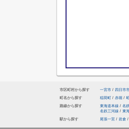
市区町村から探す
一宮市
/
四日市
町名から探す
稲荷町
/
赤堀
/
路線から探す
東海道本線
/
名
名鉄三河線
/
東
駅から探す
尾張一宮
/
岩倉
/