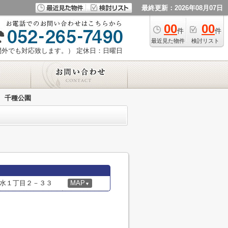
最終更新：2026年08月07日
00
00
件
件
最近見た物件
検討リスト
時間外でも対応致します。）
定休日：日曜日
千種公園
水１丁目２－３３
MAP
▼