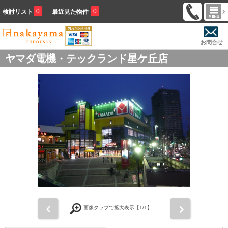
0
0
検討リスト
最近見た物件
お問合せ
ヤマダ電機・テックランド星ケ丘店
前
次
画像タップで拡大表示【
1
/1】