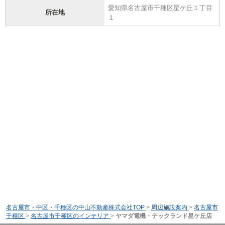
愛知県名古屋市千種区星ケ丘１丁目
所在地
１
名古屋市・中区・千種区の中山不動産株式会社TOP
>
周辺施設案内
>
名古屋市
千種区
>
名古屋市千種区のインテリア
>
ヤマダ電機・テックランド星ケ丘店