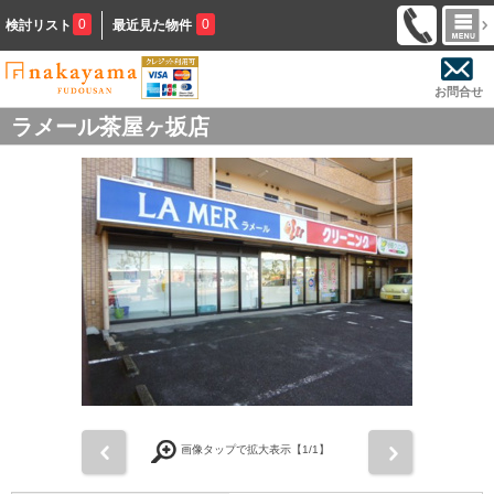
0
0
検討リスト
最近見た物件
お問合せ
ラメール茶屋ヶ坂店
前
次
画像タップで拡大表示【
1
/1】