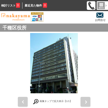
0
0
検討リスト
最近見た物件
お問合せ
千種区役所
前
次
画像タップで拡大表示【
1
/1】