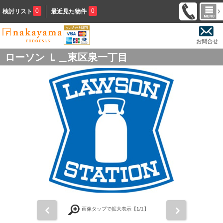
0
0
検討リスト
最近見た物件
お問合せ
ローソン Ｌ＿東区泉一丁目
前
次
画像タップで拡大表示【
1
/1】