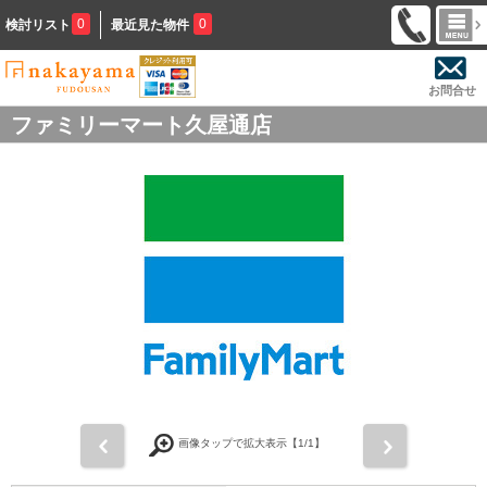
0
0
検討リスト
最近見た物件
お問合せ
ファミリーマート久屋通店
前
次
画像タップで拡大表示【
1
/1】