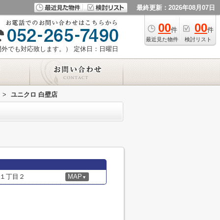
最終更新：2026年08月07日
00
00
件
件
最近見た物件
検討リスト
時間外でも対応致します。）
定休日：日曜日
>
ユニクロ 白壁店
１丁目２
MAP
▼