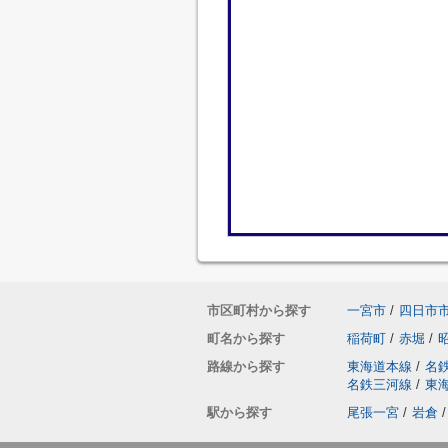
市区町村から探す
一宮市
/
四日市
町名から探す
稲荷町
/
赤堀
/
路線から探す
東海道本線
/
名
名鉄三河線
/
東
駅から探す
尾張一宮
/
岩倉
/