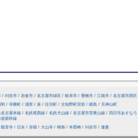
市
/
刈谷市
/
岩倉市
/
名古屋市緑区
/
岐阜市
/
豊橋市
/
江南市
/
名古屋市西区
昭和
/
寺横町
/
浦里
/
泉
/
往完町
/
古知野町宮前
/
鏡島
/
天神山町
鉄名古屋本線
/
名鉄尾西線
/
名鉄犬山線
/
名古屋市営東山線
/
四日市あすなろ
海道新幹線
観音寺
/
日永
/
赤堀
/
大山寺
/
鳴海
/
本星崎
/
刈谷市
/
逢妻