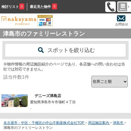
0
0
検討リスト
最近見た物件
お問合せ
津島市のファミリーレストラン
スポットを絞り込む
※物件情報の周辺施設紹介のページであり、各店舗への問い合わせは当
社では対応できません。
該当件数
1
件
デニーズ津島店
愛知県津島市今市場町４丁目
-
名古屋市・中区・千種区の中山不動産株式会社TOP
>
周辺施設案内
>
津島市
>
津島市のファミリーレストラン