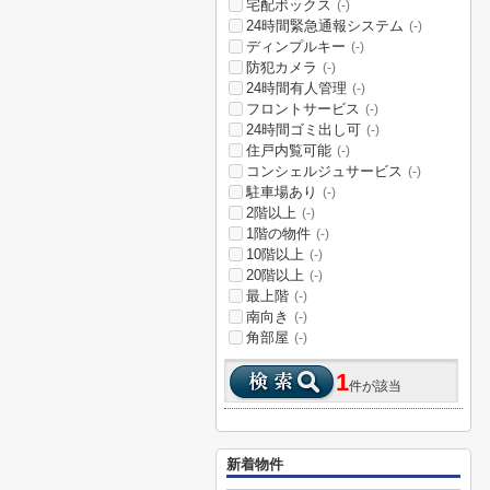
宅配ボックス
(-)
24時間緊急通報システム
(-)
ディンプルキー
(-)
防犯カメラ
(-)
24時間有人管理
(-)
フロントサービス
(-)
24時間ゴミ出し可
(-)
住戸内覧可能
(-)
コンシェルジュサービス
(-)
駐車場あり
(-)
2階以上
(-)
1階の物件
(-)
10階以上
(-)
20階以上
(-)
最上階
(-)
南向き
(-)
角部屋
(-)
1
件が該当
新着物件