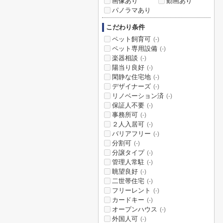
画像あり
動画あり
パノラマあり
こだわり条件
ペット飼育可
(-)
ペット専用設備
(-)
楽器相談
(-)
陽当り良好
(-)
閑静な住宅地
(-)
デザイナーズ
(-)
リノベーション済
(-)
保証人不要
(-)
事務所可
(-)
２人入居可
(-)
バリアフリー
(-)
分割可
(-)
分譲タイプ
(-)
管理人常駐
(-)
眺望良好
(-)
二世帯住宅
(-)
フリーレント
(-)
カードキー
(-)
オープンハウス
(-)
外国人可
(-)