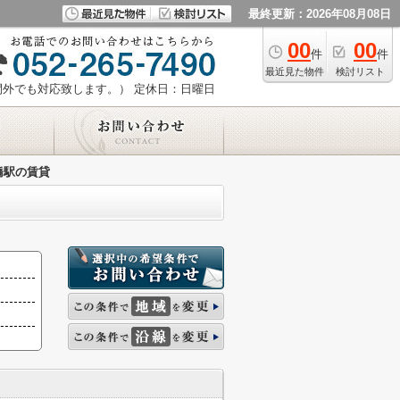
最終更新：2026年08月08日
00
00
件
件
最近見た物件
検討リスト
時間外でも対応致します。）
定休日：日曜日
橋駅の賃貸