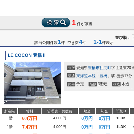
1
件が該当
並び順：
1
4
1-1
該当公開件数
棟 空き数
件
棟表示
LE COCON 豊橋Ⅱ
愛知県
豊橋市
往完町
字往還東20
住所
交通
東海道本線
「
豊橋
」駅 徒歩17分
予定
3階建
木造
築年
階数
構造
所在階
賃料
管理費・共益費
敷金
礼金
間取り
6.4
万円
0万円
0万円
1階
4,000円
1LDK
7.4
万円
0万円
0万円
1階
4,000円
1LDK