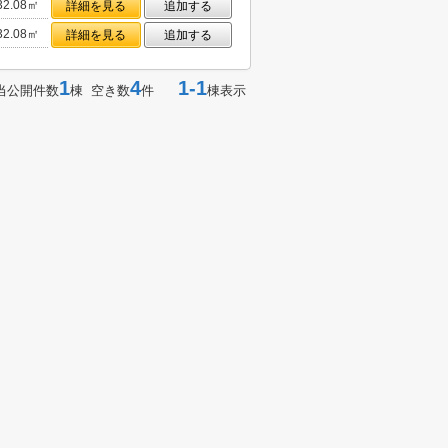
32.08㎡
詳細を見る
追加する
32.08㎡
詳細を見る
追加する
1
4
1-1
当公開件数
棟 空き数
件
棟表示