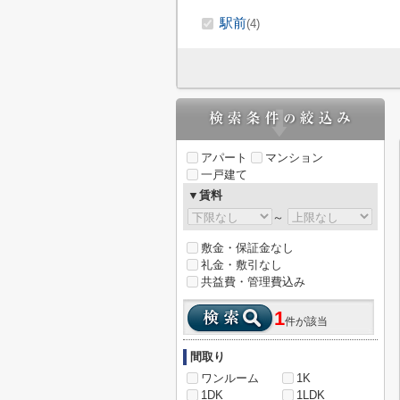
駅前
(4)
アパート
マンション
一戸建て
▼賃料
～
敷金・保証金なし
礼金・敷引なし
共益費・管理費込み
1
件が該当
間取り
ワンルーム
1K
1DK
1LDK