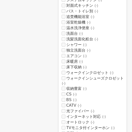
(-)
対面式キッチン
(-)
バス・トイレ別
(-)
追焚機能浴室
(-)
浴室乾燥機
(-)
温水洗浄便座
(-)
洗面台
(-)
洗髪洗面化粧台
(-)
シャワー
(-)
独立洗面台
(-)
エアコン
(-)
床暖房
(-)
床下収納
(-)
ウォークインクロゼット
(-)
ウォークインシューズクロゼット
(-)
収納豊富
(-)
CS
(-)
BS
(-)
CATV
(-)
光ファイバー
(-)
インターネット対応
(-)
オートロック
(-)
TVモニタ付インターホン
(-)