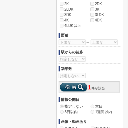
2K
2DK
2LDK
3K
3DK
3LDK
4K
4DK
4LDK以上
面積
～
駅からの徒歩
築年数
1
件が該当
情報公開日
指定しない
本日
3日以内
1週間以内
画像・動画あり