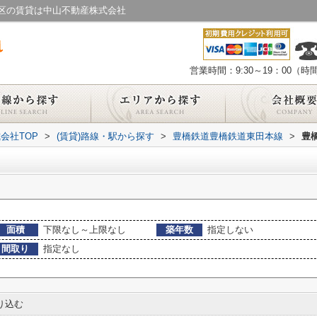
区の賃貸は中山不動産株式会社
営業時間：9:30～19：00（
会社TOP
>
(賃貸)路線・駅から探す
>
豊橋鉄道豊橋鉄道東田本線
>
豊
面積
下限なし～上限なし
築年数
指定しない
間取り
指定なし
り込む