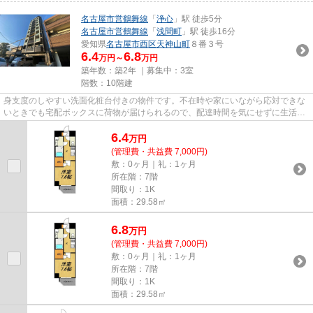
名古屋市営鶴舞線
「
浄心
」駅 徒歩5分
名古屋市営鶴舞線
「
浅間町
」駅 徒歩16分
愛知県
名古屋市西区
天神山町
８番３号
6.4
6.8
万円～
万円
築年数：築2年 ｜募集中：
3室
階数：10階建
身支度のしやすい洗面化粧台付きの物件です。不在時や家にいながら応対できな
いときでも宅配ボックスに荷物が届けられるので、配達時間を気にせずに生活を
送ることができます。セキュ...
6.4
万
円
(管理費・共益費 7,000円)
敷：0ヶ月｜礼：1ヶ月
所在階：7階
間取り：1K
面積：29.58㎡
6.8
万
円
(管理費・共益費 7,000円)
敷：0ヶ月｜礼：1ヶ月
所在階：7階
間取り：1K
面積：29.58㎡