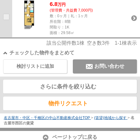
6.8
万
円
(管理費・共益費 7,000円)
敷：0ヶ月｜礼：1ヶ月
所在階：8階
間取り：1K
面積：29.58㎡
該当公開件数
1
棟 空き数
3
件
1-1
棟表示
チェックした物件をまとめて
検討リストに追加
お問い合わせ
さらに条件を絞り込む
物件リクエスト
名古屋市・中区・千種区の中山不動産株式会社TOP
>
(賃貸)地域から探す
>
名
古屋市西区の賃貸
ページトップに戻る