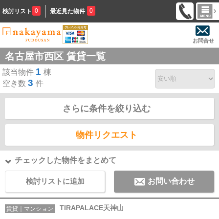
0
0
検討リスト
最近見た物件
お問合せ
名古屋市西区 賃貸一覧
1
該当物件
棟
3
空き数
件
さらに条件を絞り込む
物件リクエスト
チェックした物件をまとめて
検討リストに追加
お問い合わせ
TIRAPALACE天神山
賃貸｜マンション