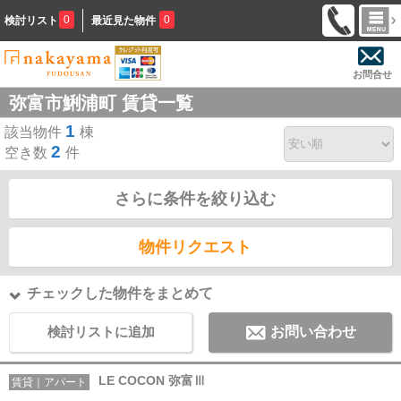
0
0
検討リスト
最近見た物件
お問合せ
弥富市鯏浦町 賃貸一覧
1
該当物件
棟
2
空き数
件
さらに条件を絞り込む
物件リクエスト
チェックした物件をまとめて
検討リストに追加
お問い合わせ
LE COCON 弥富Ⅲ
賃貸｜アパート