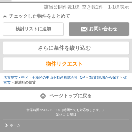
該当公開件数
1
棟 空き数
2
件
1-1
棟表示
チェックした物件をまとめて
検討リストに追加
お問い合わせ
さらに条件を絞り込む
物件リクエスト
名古屋市・中区・千種区の中山不動産株式会社TOP
>
(賃貸)地域から探す
>
弥
富市
>
鯏浦町の賃貸
ページトップに戻る
営業時間:9:30～19：00（時間外でも対応致します。）
定休日:日曜日
ホーム