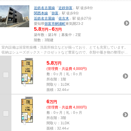
近鉄名古屋線
「
近鉄弥富
」駅 徒歩8分
関西本線
「
弥富
」駅 徒歩9分
近鉄名古屋線
「
佐古木
」駅 徒歩27分
愛知県
弥富市
鯏浦町
東気開23-2
5.8
6
万円～
万円
築年数：築1年 ｜募集中：
2室
階数：3階建
室内設備は浴室乾燥機・洗面所独立などが揃っており、とても充実しています。
収納はシューズボックス・クロゼットなど豊富なので、衣類や履き物の整理がし
やすく便利です。梅雨のジメ...
5.8
万
円
(管理費・共益費 4,000円)
敷：0ヶ月｜礼：0ヶ月
所在階：1階
間取り：1LDK
面積：32.44㎡
6
万
円
(管理費・共益費 4,000円)
敷：0ヶ月｜礼：0ヶ月
所在階：3階
間取り：1LDK
面積：32.44㎡