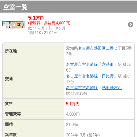
空室一覧
5.1
万
円
(管理費・共益費 4,000円)
敷：0ヶ月｜礼：0ヶ月
1階 / 1K / 21.04㎡
愛知県
名古屋市熱田区
二番
２丁目5番
所在地
2号
名古屋市営名港線
「
六番町
」駅 徒歩
8分
名古屋市営名港線
「
日比野
」駅 徒歩
交通
17分
名古屋市営名城線
「
熱田神宮西
」
駅 徒歩19分
賃料
5.1万円
管理費等
4,000円
面積
21.04㎡
築年数
2024年 3月 (築2年)