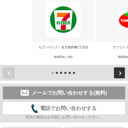
セブンイレブン 名古屋四番2丁目店
ナフコト
約402m／6分
約565
前
メールでお問い合わせする(無料)
電話でお問い合わせする
現況の確認はお気軽にお問い合わせください。