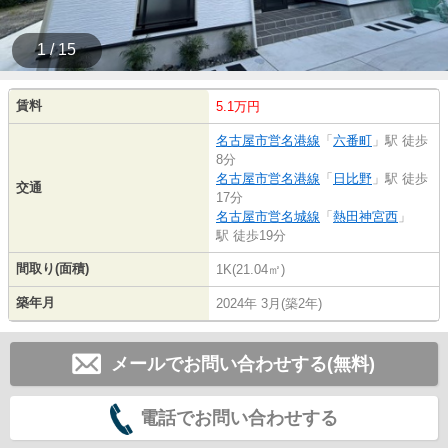
1 / 15
賃料
5.1万円
名古屋市営名港線
「
六番町
」駅 徒歩
8分
名古屋市営名港線
「
日比野
」駅 徒歩
交通
17分
名古屋市営名城線
「
熱田神宮西
」
駅 徒歩19分
間取り(面積)
1K(21.04㎡)
築年月
2024年 3月(築2年)
メールでお問い合わせする(無料)
電話でお問い合わせする