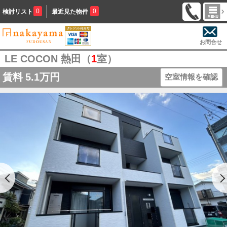
0
0
検討リスト
最近見た物件
お問合せ
LE COCON 熱田（
1
室）
賃料
5.1万円
空室情報を確認