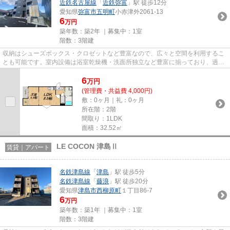
近鉄名古屋線
「
近鉄弥富
」駅 徒歩12分
愛知県
弥富市
五明町
小赤津外2061-13
6
万円
築年数：築2年 ｜募集中：
1室
階数：3階建
収納はシューズボックス・クロゼットなど豊富なので、広々と空間を利用するこ
とも可能です。室内設備は浴室乾燥機・洗面所独立など豊富に揃っており、過ご
しやすいお部屋になっており...
6
万
円
(管理費・共益費 4,000円)
敷：0ヶ月｜礼：0ヶ月
所在階：2階
間取り：1LDK
面積：32.52㎡
LE COCON 津島Ⅱ
賃貸｜アパート
名鉄津島線
「
津島
」駅 徒歩5分
名鉄津島線
「
藤浪
」駅 徒歩20分
愛知県
津島市
西柳原町
１丁目86-7
6
万円
築年数：築1年 ｜募集中：
1室
階数：3階建