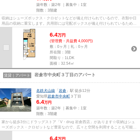
築年数：築2年 ｜募集中：
1室
階数：3階建
収納はシューズボックス・クロゼットなどが備え付けられているので、衣類や日
用品の収納に重宝します。共用部には宅配ボックスが備え付けられているため、
急なお出かけや不在の際にも...
6.4
万
円
(管理費・共益費 4,000円)
敷：0ヶ月｜礼：0ヶ月
所在階：3階
間取り：1LDK
面積：32.54㎡
岩倉市中央町３丁目のアパート
賃貸｜アパート
名鉄犬山線
「
岩倉
」駅 徒歩12分
愛知県
岩倉市
中央町
３丁目
6.4
万円
築年数：築2年 ｜募集中：
1室
階数：3階建
家から徒歩3分にドラッグストア「V・drug 岩倉西店」があります☆収納はシュ
ーズボックス・クロゼットなど豊富なので、広々と空間を利用することも可能で
す☆角部屋の物件です☆幸先の良...
6.4
万
円