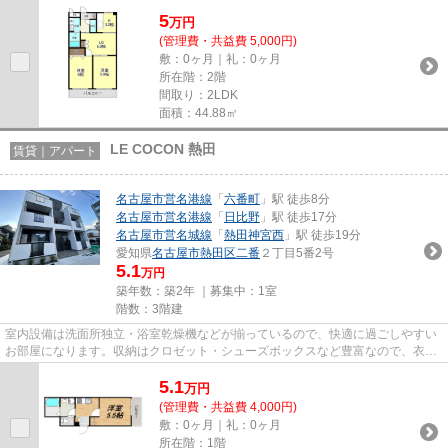
備え付けられているので、衣...
5
万
円
(管理費・共益費 5,000円)
敷：0ヶ月｜礼：0ヶ月
所在階：2階
間取り：2LDK
面積：44.88㎡
LE COCON 熱田
賃貸｜アパート
名古屋市営名港線
「
六番町
」駅 徒歩8分
名古屋市営名港線
「
日比野
」駅 徒歩17分
名古屋市営名城線
「
熱田神宮西
」駅 徒歩19分
愛知県
名古屋市熱田区
二番
２丁目5番2号
5.1
万円
築年数：築2年 ｜募集中：
1室
階数：3階建
室内設備は洗面所独立・浴室乾燥機などが揃っているので、快適に過ごしやすい
お部屋になります。収納はクロゼット・シューズボックスなど豊富なので、衣類
や履き物の整理がしやすく便...
5.1
万
円
(管理費・共益費 4,000円)
敷：0ヶ月｜礼：0ヶ月
所在階：1階