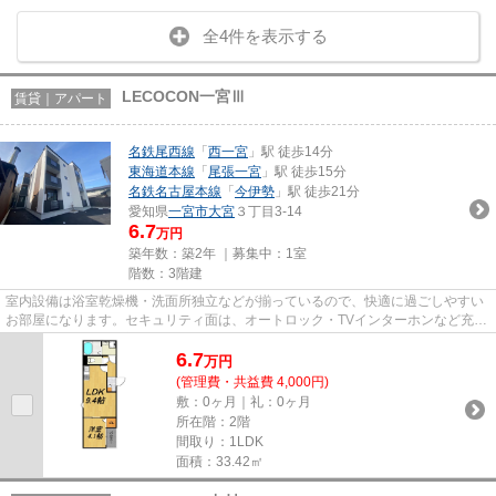
全4件を表示する
LECOCON一宮Ⅲ
賃貸｜アパート
名鉄尾西線
「
西一宮
」駅 徒歩14分
東海道本線
「
尾張一宮
」駅 徒歩15分
名鉄名古屋本線
「
今伊勢
」駅 徒歩21分
愛知県
一宮市
大宮
３丁目3-14
6.7
万円
築年数：築2年 ｜募集中：
1室
階数：3階建
室内設備は浴室乾燥機・洗面所独立などが揃っているので、快適に過ごしやすい
お部屋になります。セキュリティ面は、オートロック・TVインターホンなど充実
しているので、防犯対策もば...
6.7
万
円
(管理費・共益費 4,000円)
敷：0ヶ月｜礼：0ヶ月
所在階：2階
間取り：1LDK
面積：33.42㎡