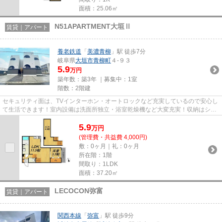
面積：25.06㎡
N51APARTMENT大垣Ⅱ
賃貸｜アパート
養老鉄道
「
美濃青柳
」駅 徒歩7分
岐阜県
大垣市
青柳町
４-９３
5.9
万円
築年数：築3年 ｜募集中：
1室
階数：2階建
セキュリティ面は、TVインターホン・オートロックなど充実しているので安心し
て生活できます！室内設備は洗面所独立・浴室乾燥機など大変充実！収納はシュ
ーズボックス・クロゼットな...
5.9
万
円
(管理費・共益費 4,000円)
敷：0ヶ月｜礼：0ヶ月
所在階：1階
間取り：1LDK
面積：37.20㎡
LECOCON弥富
賃貸｜アパート
関西本線
「
弥富
」駅 徒歩9分