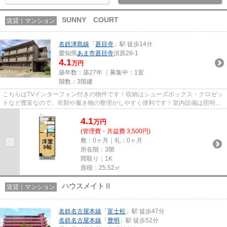
SUNNY COURT
賃貸｜マンション
名鉄津島線
「
甚目寺
」駅 徒歩14分
愛知県
あま市
甚目寺
須原28-1
4.1
万円
築年数：築27年 ｜募集中：
1室
階数：3階建
こちらはTVインターフォン付きの物件です！収納はシューズボックス・クロゼッ
トなど豊富なので、衣類や履き物の整理がしやすく便利です！室内設備は照明付
き・エアコンなどが揃ってい...
4.1
万
円
(管理費・共益費 3,500円)
敷：0ヶ月｜礼：0ヶ月
所在階：3階
間取り：1K
面積：25.52㎡
ハウスメイトⅡ
賃貸｜マンション
名鉄名古屋本線
「
富士松
」駅 徒歩47分
名鉄名古屋本線
「
豊明
」駅 徒歩52分