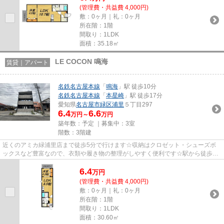
(管理費・共益費 4,000円)
敷：0ヶ月｜礼：0ヶ月
所在階：1階
間取り：1LDK
面積：35.18㎡
LE COCON 鳴海
賃貸｜アパート
名鉄名古屋本線
「
鳴海
」駅 徒歩10分
名鉄名古屋本線
「
本星崎
」駅 徒歩17分
愛知県
名古屋市緑区
浦里
５丁目297
6.4
6.6
万円～
万円
築年数：予定 ｜募集中：
3室
階数：3階建
近くのアミカ緑浦里店まで徒歩5分で行けます☆収納はクロゼット・シューズボ
ックスなど豊富なので、衣類や履き物の整理がしやすく便利です☆駅から徒歩10
分に立地する物件です☆引っ越し...
6.4
万
円
(管理費・共益費 4,000円)
敷：0ヶ月｜礼：0ヶ月
所在階：1階
間取り：1LDK
面積：30.60㎡