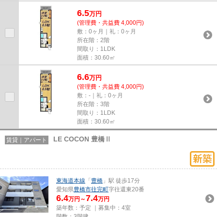
6.5
万
円
(管理費・共益費 4,000円)
敷：0ヶ月｜礼：0ヶ月
所在階：2階
間取り：1LDK
面積：30.60㎡
6.6
万
円
(管理費・共益費 4,000円)
敷：-｜礼：0ヶ月
所在階：3階
間取り：1LDK
面積：30.60㎡
LE COCON 豊橋Ⅱ
賃貸｜アパート
東海道本線
「
豊橋
」駅 徒歩17分
愛知県
豊橋市
往完町
字往還東20番
6.4
7.4
万円～
万円
築年数：予定 ｜募集中：
4室
階数：3階建