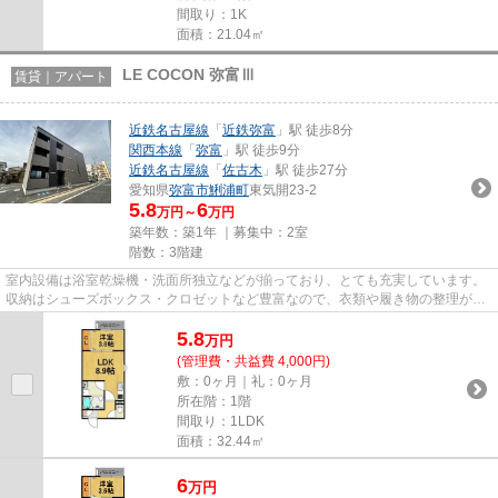
間取り：1K
面積：21.04㎡
LE COCON 弥富Ⅲ
賃貸｜アパート
近鉄名古屋線
「
近鉄弥富
」駅 徒歩8分
関西本線
「
弥富
」駅 徒歩9分
近鉄名古屋線
「
佐古木
」駅 徒歩27分
愛知県
弥富市
鯏浦町
東気開23-2
5.8
6
万円～
万円
築年数：築1年 ｜募集中：
2室
階数：3階建
室内設備は浴室乾燥機・洗面所独立などが揃っており、とても充実しています。
収納はシューズボックス・クロゼットなど豊富なので、衣類や履き物の整理がし
やすく便利です。梅雨のジメ...
5.8
万
円
(管理費・共益費 4,000円)
敷：0ヶ月｜礼：0ヶ月
所在階：1階
間取り：1LDK
面積：32.44㎡
6
万
円