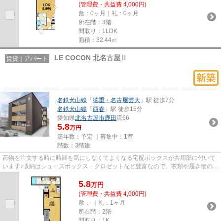
(管理費・共益費 4,000円)
敷：0ヶ月｜礼：0ヶ月
所在階：3階
間取り：1LDK
面積：32.44㎡
LE COCON 北名古屋Ⅱ
賃貸｜アパート
名鉄犬山線
「
徳重・名古屋芸大
」駅 徒歩7分
名鉄犬山線
「
西春
」駅 徒歩15分
愛知県
北名古屋市
鹿田
流66
5.8
万円
築年数：予定 ｜募集中：
1室
階数：3階建
荷物を注文する時に時間を気にしなくてよくなる宅配ボックスが共用部に付いて
います♪収納はシューズボックス・クロゼットなど豊富なので、衣類や履き物の整
理がしやすく便利です♪室内...
5.8
万
円
(管理費・共益費 4,000円)
敷：-｜礼：1ヶ月
所在階：2階
間取り：1K