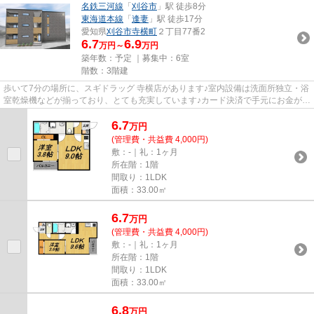
名鉄三河線
「
刈谷市
」駅 徒歩8分
東海道本線
「
逢妻
」駅 徒歩17分
愛知県
刈谷市
寺横町
２丁目77番2
6.7
6.9
万円～
万円
築年数：予定 ｜募集中：
6室
階数：3階建
歩いて7分の場所に、スギドラッグ 寺横店があります♪室内設備は洗面所独立・浴
室乾燥機などが揃っており、とても充実しています♪カード決済で手元にお金がな
くても初期費用や家賃支払...
6.7
万
円
(管理費・共益費 4,000円)
敷：-｜礼：1ヶ月
所在階：1階
間取り：1LDK
面積：33.00㎡
6.7
万
円
(管理費・共益費 4,000円)
敷：-｜礼：1ヶ月
所在階：1階
間取り：1LDK
面積：33.00㎡
6.8
万
円