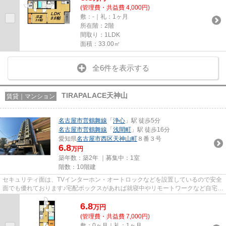
(管理費・共益費 4,000円)
敷：-｜礼：1ヶ月
所在階：2階
間取り：1LDK
面積：33.00㎡
全6件を表示する
TIRAPALACE天神山
賃貸｜マンション
名古屋市営鶴舞線
「
浄心
」駅 徒歩5分
名古屋市営鶴舞線
「
浅間町
」駅 徒歩16分
愛知県
名古屋市西区
天神山町
８番３号
6.8
万円
築年数：築2年 ｜募集中：
1室
階数：10階建
セキュリティ面は、TVインターホン・オートロックなどを設置しているので安全
面でも優れております♪宅配ボックスがあれば就寝中やリモートワークなど自宅に
いても手が離せないときに、...
6.8
万
円
(管理費・共益費 7,000円)
敷：0ヶ月｜礼：1ヶ月