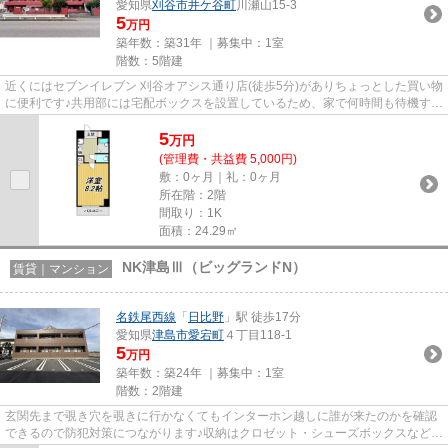
愛知県
刈谷市
井ケ谷町
川瀬山15-3
5
万円
築年数：築31年 ｜募集中：
1室
階数：5階建
近くにはセブンイレブン 刈谷オアシス通り店(徒歩5分)がありちょっとした買い物
に便利です♪共用部には宅配ボックスを設置しているため、家で何時間も待機する
必要がありません♪キッチ...
5
万
円
(管理費・共益費 5,000円)
敷：0ヶ月｜礼：0ヶ月
所在階：2階
間取り：1K
面積：24.29㎡
NK津島Ⅲ（ビッグランドN）
賃貸｜マンション
名鉄尾西線
「
日比野
」駅 徒歩17分
愛知県
津島市
愛宕町
４丁目118-1
5
万円
築年数：築24年 ｜募集中：
1室
階数：2階建
玄関先まで覗き穴を覗きに行かなくてもインターホン越しに誰が来たのかを確認
できるので防犯対策につながります♪収納はクロゼット・シューズボックスなどが