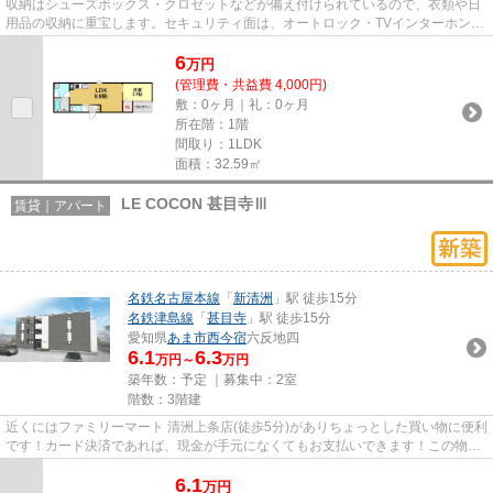
収納はシューズボックス・クロゼットなどが備え付けられているので、衣類や日
用品の収納に重宝します。セキュリティ面は、オートロック・TVインターホンな
どを備え付けているので安心...
6
万
円
(管理費・共益費 4,000円)
敷：0ヶ月｜礼：0ヶ月
所在階：1階
間取り：1LDK
面積：32.59㎡
LE COCON 甚目寺Ⅲ
賃貸｜アパート
名鉄名古屋本線
「
新清洲
」駅 徒歩15分
名鉄津島線
「
甚目寺
」駅 徒歩15分
愛知県
あま市
西今宿
六反地四
6.1
6.3
万円～
万円
築年数：予定 ｜募集中：
2室
階数：3階建
近くにはファミリーマート 清洲上条店(徒歩5分)がありちょっとした買い物に便利
です！カード決済であれば、現金が手元になくてもお支払いできます！この物件
は、駅まで徒歩15分に立地...
6.1
万
円