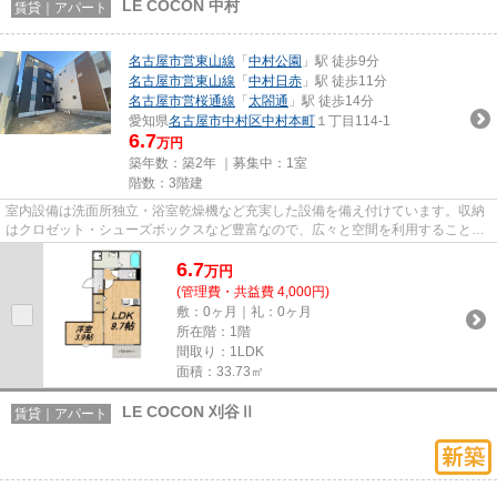
LE COCON 中村
賃貸｜アパート
名古屋市営東山線
「
中村公園
」駅 徒歩9分
名古屋市営東山線
「
中村日赤
」駅 徒歩11分
名古屋市営桜通線
「
太閤通
」駅 徒歩14分
愛知県
名古屋市中村区
中村本町
１丁目114-1
6.7
万円
築年数：築2年 ｜募集中：
1室
階数：3階建
室内設備は洗面所独立・浴室乾燥機など充実した設備を備え付けています。収納
はクロゼット・シューズボックスなど豊富なので、広々と空間を利用することも
可能です。セキュリティ面は...
6.7
万
円
(管理費・共益費 4,000円)
敷：0ヶ月｜礼：0ヶ月
所在階：1階
間取り：1LDK
面積：33.73㎡
LE COCON 刈谷Ⅱ
賃貸｜アパート