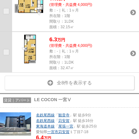
(管理費・共益費 4,000円)
敷：-｜礼：1ヶ月
所在階：1階
間取り：1LDK
面積：32.15㎡
6.3
万
円
(管理費・共益費 4,000円)
敷：-｜礼：1ヶ月
所在階：1階
間取り：1LDK
面積：32.47㎡
全8件を表示する
LE COCON 一宮Ⅴ
賃貸｜アパート
名鉄尾西線
「
観音寺
」駅 徒歩9分
名鉄尾西線
「
苅安賀
」駅 徒歩16分
東海道本線
「
尾張一宮
」駅 徒歩25分
愛知県
一宮市
苅安賀
１丁目7-18
6.4
万円