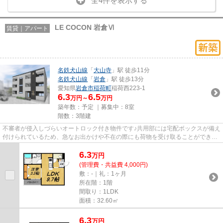
全4件を表示する
LE COCON 岩倉Ⅵ
賃貸｜アパート
名鉄犬山線
「
大山寺
」駅 徒歩11分
名鉄犬山線
「
岩倉
」駅 徒歩13分
愛知県
岩倉市
稲荷町
稲荷西223-1
6.3
6.5
万円～
万円
築年数：予定 ｜募集中：
8室
階数：3階建
不審者が侵入しづらいオートロック付き物件です♪共用部には宅配ボックスが備え
付けられているため、急なお出かけや不在の際にも荷物を受け取ることができま
す♪室内設備は浴室乾燥機・...
6.3
万
円
(管理費・共益費 4,000円)
敷：-｜礼：1ヶ月
所在階：1階
間取り：1LDK
面積：32.60㎡
6.3
万
円