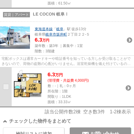
面積：61.50㎡
LE COCON 岐阜Ⅰ
賃貸｜アパート
東海道本線
「
岐阜
」駅 徒歩13分
岐阜県
岐阜市
坂井町
２丁目２２-５
6.3
万円
築年数：築3年 ｜募集中：
1室
階数：3階建
宅配ボックスは通常カードキーや暗証番号を知っている方しか受け取ることがで
きないので、荷物の盗難の心配がいりません。浴室乾燥機を備え付けているの
で、雨の日で濡れた上着や傘も...
6.3
万
円
(管理費・共益費 4,000円)
敷：-｜礼：0ヶ月
所在階：1階
間取り：1LDK
面積：33.33㎡
該当公開件数
2
棟 空き数
3
件
1-2
棟表示
チェックした物件をまとめて
検討リストに追加
お問い合わせ