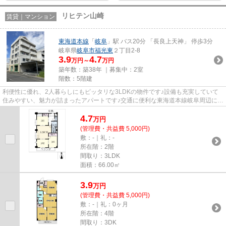
リヒテン山崎
賃貸｜マンション
東海道本線
「
岐阜
」駅 バス20分 「長良上天神」 停歩3分
岐阜県
岐阜市
福光東
２丁目2-8
3.9
4.7
万円～
万円
築年数：築38年 ｜募集中：
2室
階数：5階建
利便性に優れ、2人暮らしにもピッタリな3LDKの物件です♪設備も充実していて
住みやすい、魅力が詰まったアパートです♪交通に便利な東海道本線岐阜周辺にあ
る賃貸物件をご覧になってくだ...
4.7
万
円
(管理費・共益費 5,000円)
敷：-｜礼：-
所在階：2階
間取り：3LDK
面積：66.00㎡
3.9
万
円
(管理費・共益費 5,000円)
敷：-｜礼：0ヶ月
所在階：4階
間取り：3DK