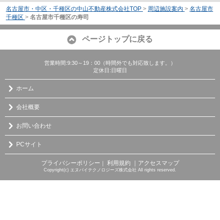
名古屋市・中区・千種区の中山不動産株式会社TOP
>
周辺施設案内
>
名古屋市
千種区
>
名古屋市千種区の寿司
ページトップに戻る
営業時間:9:30～19：00（時間外でも対応致します。）
定休日:日曜日
ホーム
会社概要
お問い合わせ
PCサイト
プライバシーポリシー
利用規約
｜アクセスマップ
｜
Copyright(c) エヌバイテクノロジーズ株式会社 All rights reserved.