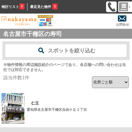
0
0
検討リスト
最近見た物件
お問合せ
名古屋市千種区の寿司
スポットを絞り込む
※物件情報の周辺施設紹介のページであり、各店舗への問い合わせは当
社では対応できません。
該当件数
1
件
仁王
愛知県名古屋市千種区自由ケ丘２丁目
-