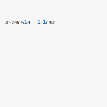
1
1-1
該当公開件数
件
件表示