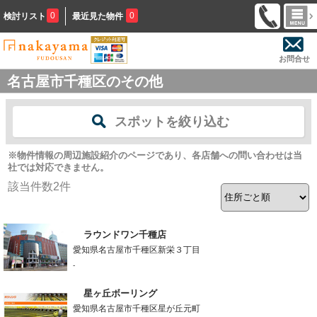
0
0
検討リスト
最近見た物件
お問合せ
名古屋市千種区のその他
スポットを絞り込む
※物件情報の周辺施設紹介のページであり、各店舗への問い合わせは当
社では対応できません。
該当件数
2
件
ラウンドワン千種店
愛知県名古屋市千種区新栄３丁目
-
星ヶ丘ボーリング
愛知県名古屋市千種区星が丘元町