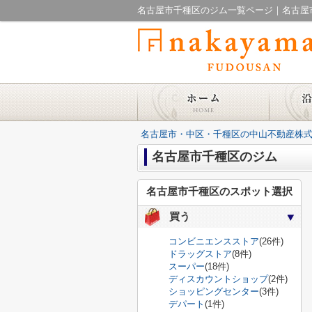
名古屋市千種区のジム一覧ページ｜名古屋
名古屋市・中区・千種区の中山不動産株式
名古屋市千種区のジム
名古屋市千種区のスポット選択
買う
コンビニエンスストア
(26件)
ドラッグストア
(8件)
スーパー
(18件)
ディスカウントショップ
(2件)
ショッピングセンター
(3件)
デパート
(1件)