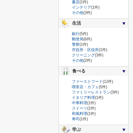
書店
(1件)
インテリア
(1件)
その他
(3件)
生活
銀行
(5件)
郵便局
(6件)
警察
(1件)
市役所・区役所
(1件)
クリーニング
(3件)
その他
(2件)
食べる
ファーストフード
(12件)
喫茶店・カフェ
(5件)
ファミリーレストラン
(3件)
イタリア料理
(1件)
中華料理
(1件)
スイーツ
(1件)
和風料理
(1件)
寿司
(1件)
学ぶ