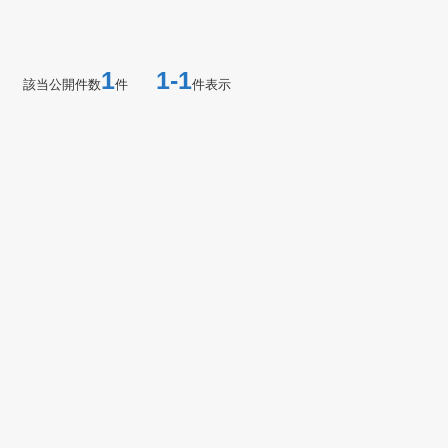
1
1-1
該当公開件数
件
件表示