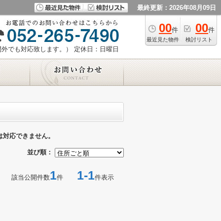
最終更新：2026年08月09日
00
00
件
件
最近見た物件
検討リスト
時間外でも対応致します。）
定休日：日曜日
は対応できません。
並び順：
1
1-1
該当公開件数
件
件表示